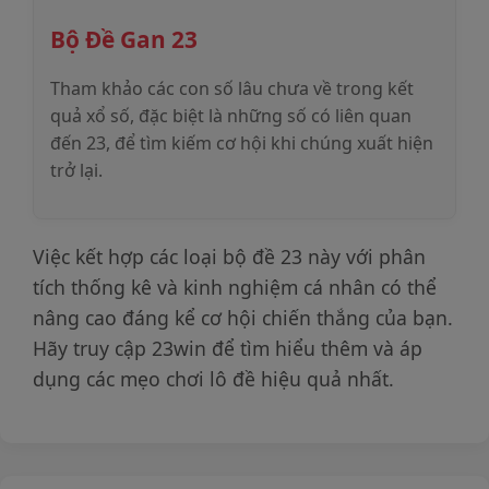
Bộ Đề Gan 23
Tham khảo các con số lâu chưa về trong kết
quả xổ số, đặc biệt là những số có liên quan
đến 23, để tìm kiếm cơ hội khi chúng xuất hiện
trở lại.
Việc kết hợp các loại bộ đề 23 này với phân
tích thống kê và kinh nghiệm cá nhân có thể
nâng cao đáng kể cơ hội chiến thắng của bạn.
Hãy truy cập 23win để tìm hiểu thêm và áp
dụng các mẹo chơi lô đề hiệu quả nhất.