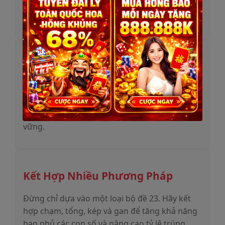
kỳ của bộ đề 23. Các công cụ thống kê tại
23win sẽ hỗ trợ bạn đắc lực.
Quản Lý Vốn
Đặt ra ngân sách cụ thể và tuân thủ nó. Không
nên đặt cược quá khả năng tài chính để đảm
bảo trải nghiệm giải trí lành mạnh và bền
vững.
Kết Hợp Nhiều Phương Pháp
Đừng chỉ dựa vào một loại bộ đề 23. Hãy kết
hợp chạm, tổng, kép và gan để tăng khả năng
bao phủ các con số và nâng cao tỷ lệ trúng.