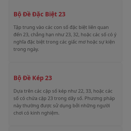
Bộ Đề Đặc Biệt 23
Tập trung vào các con số đặc biệt liên quan
đến 23, chẳng hạn như 23, 32, hoặc các số có ý
nghĩa đặc biệt trong các giấc mơ hoặc sự kiện
trong ngày.
Bộ Đề Kép 23
Dựa trên các cặp số kép như 22, 33, hoặc các
số có chứa cặp 23 trong dãy số. Phương pháp
này thường được sử dụng bởi những người
chơi có kinh nghiệm.